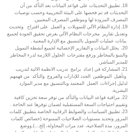
18. تطبيق التحديثات على قواعد البيانات بعد التأكد من أن
التحديثات قد تم فحصها على البيئة التجريبية وحسب توصيات
المصرف المزودة لها وموظفي المصرف المعنيين.
19. إدارة النظام الآلي للتمويلات و العمل على اقتراح وتحديث
وتعديل تقارير مخرجات النظام الآلي بغرض تحقيق الجودة لجميع
بيانات عمليات التمويل بالتنسيق مع الإدارة المعنية .
20. يحلل البيانات و التقارير الإحصائية لجميع أنشطة التمويل
والتنبؤ بالمخاطر ورفع مقترحات الحلول اللازمة لدرء المخاطر
للمدير المباشر.
21. المشاركة في إعداد برامج تدريب الانظمة الالية لتدريب
وتأهيل الموظفين الجدد للإدارات والفروع والتأكد من فهمهم
لدليل إجراءات العمل المعتمد وبالتنسيق مع مدير الموارد
البشرية.
22. مراقبة قواعد البيانات والتأكد من توفر سعة تخزين كافية
وتقييم احتياجات السعة المستقبلية لضمان توفرها عند الحاجة .
23. تطبيق السياسات والضوابط الرقابية الخاصة بتطبيق كلمات
المرور وتحديد مستويات الصلاحيات الممنوحة (خصائص كلمات
المرور، مدة الصلاحية، عدد مرات المحاولة، إلخ…).ووضع