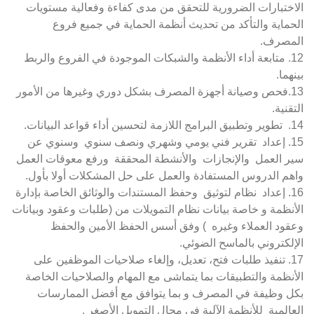
الاختبارات الضرورية للتحقق من مدى كفاءة وفعالية مستويات
الحماية والتأكد من تحديث أنظمة الحماية في جميع فروع
المصرف.
12. متابعة أداء الأنظمة والشبكات الموجودة في الفروع والربط
بينهما.
13.فحص وصيانة أجهزة المصرف بشكل دوري وغيرها من الأمور
التقنية.
14. تطوير وتطبيق البرامج اللازمة لتحسين أداء قواعد البيانات.
15. إعداد تقرير فني يومي وشهري ونصف سنوي وسنوي عن
سير العمل والإنجازات والأنشطة المحققة ورفع معوقات العمل
واهم الدروس المستفادة والعمل على حل المشكلات أولا بأول.
16. إعداد نظام لتوثيق وحفظ المستندات والوثائق الخاصة بإدارة
الأنظمة و خاصة بيانات نظام التمويلات من (طلبات وعقود وبيانات
وعقود العملاء وغيره ) وفق أسس الحفظ الأمين والحفظ
الإلكتروني بالماسح الضوئي.
17. تنفيذ طلبات فتح، تعديل، وإلغاء صلاحيات الموظفين على
الأنظمة والتطبيقات بما يتماشى مع المهام والصلاحيات الخاصة
بكل وظيفة في المصرف و بما يتوافق مع أفضل الممارسات
العالمية للأنظمة الآلية في مجال التمويل الأصغر .