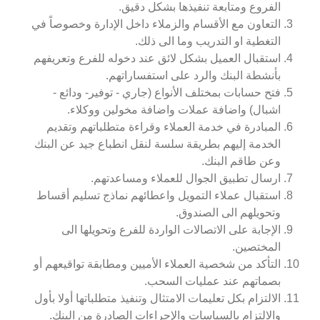
الفروع ومتابعة تنفيذها بشكل دقيق.
التعاون مع الأقسام والزملاء داخل الإدارة وخصوصاً في
التغطية او التدريب وما الى ذلك.
استقبال العميل بشكل لائق عند دخوله للفرع وتعريفهم
بأنشطة البنك والرد على استفساراتهم.
فتح حسابات بمختلف الأنواع (جاري - توفير- ودائع -
اشبال) واضافة عملات واضافة مخولين ووكلاء.
المبادرة في خدمة العملاء وقراءة متطلباتهم وتقديم
الخدمة إليهم بطريقة سلسة لنقل انطباع جيد عن البنك
وعن طاقم البنك.
ارسال تطبيق الجوال للعملاء ومساعدتهم.
استقبال عملاء التمويل واعطائهم نماذج تسليم أقساط
وتحويلهم الى الصندوق.
الإجابة على الاتصالات الواردة للفرع وتحويلها الى
المختصين.
التأكد من شخصية العملاء الأميين ومطابقة تواقيعهم أو
بصماتهم عند عمليات السحب.
الالتزام بكل تعليمات الامتثال وتنفيذ متطلباتها أولا بأول
والالتزام بالسياسات والإجراءات الصادرة من البنك.