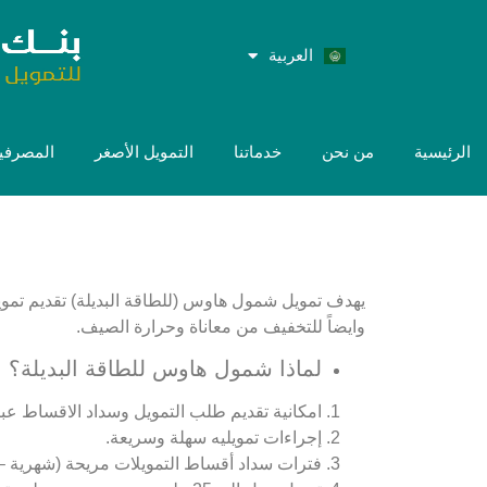
العربية
English
الرئيسية
من نحن
خدماتنا
التمويل الأصغر
المصرفية
يهدف تمويل شمول هاوس (للطاقة البديلة) تقديم تموي
وايضاً للتخفيف من معاناة وحرارة الصيف.
لماذا شمول هاوس للطاقة البديلة؟
امكانية تقديم طلب التمويل وسداد الاقساط عبر 
إجراءات تمويليه سهلة وسريعة.
فترات سداد أقساط التمويلات مريحة (شهرية –